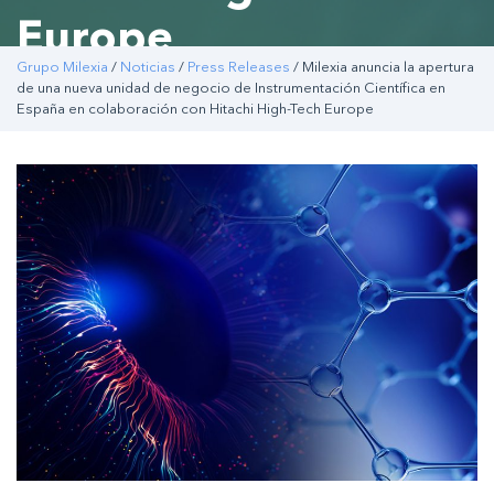
Europe
Grupo Milexia
/
Noticias
/
Press Releases
/ Milexia anuncia la apertura
de una nueva unidad de negocio de Instrumentación Científica en
España en colaboración con Hitachi High-Tech Europe