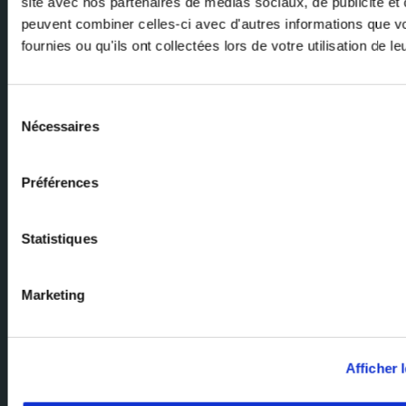
site avec nos partenaires de médias sociaux, de publicité et 
E-mail
peuvent combiner celles-ci avec d'autres informations que v
fournies ou qu'ils ont collectées lors de votre utilisation de l
Sélection
Nécessaires
du
consentement
Préférences
Pregunte a nuestros expertos
Nuestro equipo de expertos está disponible para ayudar. Envíenos su
Statistiques
pregunta y le responderemos.
Marketing
Página de inicio del Grupo Milexia
Milexia France
Milexia Italia
Afficher l
Mileixa Ibérica
Milexia UK