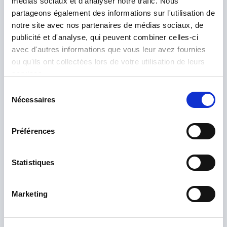
médias sociaux et d'analyser notre trafic. Nous
partageons également des informations sur l'utilisation de
notre site avec nos partenaires de médias sociaux, de
publicité et d'analyse, qui peuvent combiner celles-ci
avec d'autres informations que vous leur avez fournies
ou qu'ils ont collectées lors de votre utilisation de leurs
services.
Sélection
Nécessaires
du
consentement
Préférences
He leído y acepto la
política de privacidad
.
*
Statistiques
Marketing