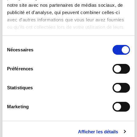
notre site avec nos partenaires de médias sociaux, de
publicité et d'analyse, qui peuvent combiner celles-ci
avec d'autres informations que vous leur avez fournies
ou qu'ils ont collectées lors de votre utilisation de leurs
services.
Sélection
Nécessaires
du
Sensores de giro
consentement
Acelerómetros y giroscopios combinados.
Préférences
Statistiques
Marketing
Afficher les détails