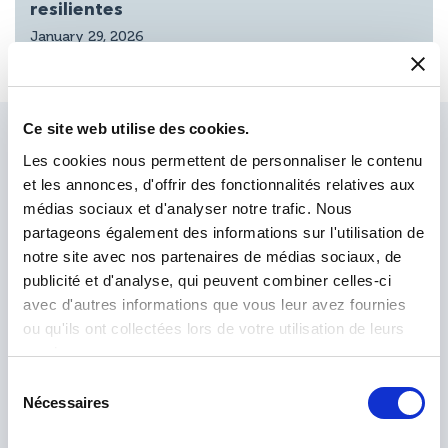
resilientes
January 29, 2026
Ce site web utilise des cookies.
Pregunte a nuestros expertos
Les cookies nous permettent de personnaliser le contenu
et les annonces, d'offrir des fonctionnalités relatives aux
Nuestro equipo de expertos está aquí para ayudarle.
médias sociaux et d'analyser notre trafic. Nous
Envíenos su consulta y nos pondremos en contacto con
partageons également des informations sur l'utilisation de
usted.
notre site avec nos partenaires de médias sociaux, de
publicité et d'analyse, qui peuvent combiner celles-ci
avec d'autres informations que vous leur avez fournies
ou qu'ils ont collectées lors de votre utilisation de leurs
services.
Sélection
Nécessaires
du
consentement