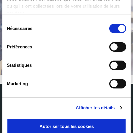
ou qu'ils ont collectées lors de votre utilisation de leurs
services.
Sélection
Nécessaires
du
consentement
/
Préférences
Statistiques
Marketing
Suscríbase a nuestro Newsletter
Afficher les détails
Reciba las últimas novedades de Milexia directamente en su buzón de
entrada
Autoriser tous les cookies
Nombre