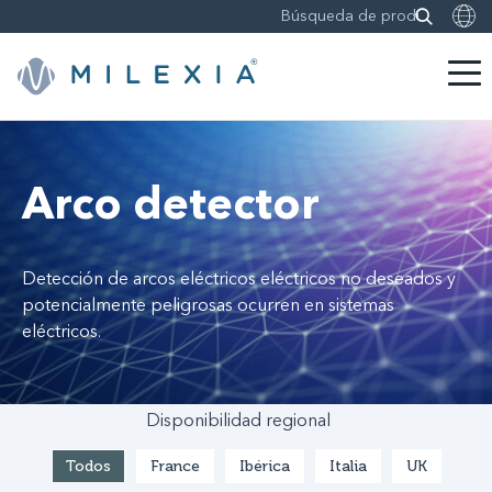
Saltar
a
contenido
Arco detector
Detección de arcos eléctricos eléctricos no deseados y
potencialmente peligrosas ocurren en sistemas
eléctricos.
Disponibilidad regional
Todos
France
Ibérica
Italia
UK