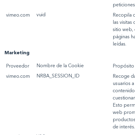
peticiones
vuid
vimeo.com
Recopila
las
visitas
sitio web,
páginas
h
leídas
.
Marketing
Nombre
de la
Cookie
Prov
ee
d
o
r
P
ropósito
NRBA_SESSION_ID
vimeo.com
Recoge
d
usuarios
contenido
cuestionar
Esto
perm
web
prom
producto
de
interés
.