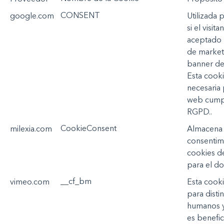
CONSENT
google.com
Utilizada
p
si
el
visita
aceptado
de marke
banner de
Esta
cooki
necesaria
web
cump
RGPD.
.
CookieConsent
milexia.com
Almacena
consentim
cookies d
para
el
do
__cf_bm
vimeo.com
Esta
cooki
para
disti
humanos
y
es
benefic