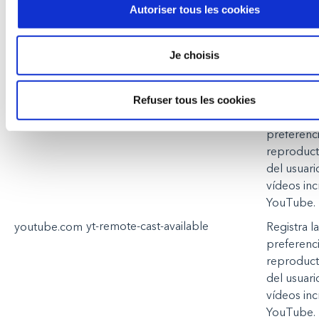
yt-remote-cast-installed
youtube.com
Registra
la
Autoriser tous les cookies
preferenc
reproduct
Je choisis
del
usuari
vídeos
in
YouTube
.
Refuser tous les cookies
yt-remote-session-name
youtube.com
Registra
la
preferenc
reproduct
del
usuari
vídeos
in
YouTube
.
yt-remote-cast-available
youtube.com
Registra
la
preferenc
reproduct
del
usuari
vídeos
in
YouTube
.