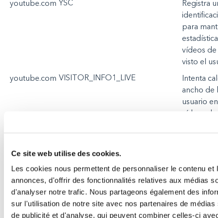
YSC
youtube.com
Registra
u
identificac
para
mant
estadístic
vídeos
de
visto
el
us
VISITOR_INFO1_LIVE
youtube.com
Intenta
cal
ancho de
usuario
en
vídeos
de
integrado
yt-remote-device-id
youtube.com
Registra
la
Ce site web utilise des cookies.
preferenc
reproduct
Les cookies nous permettent de personnaliser le contenu et 
del
usuari
annonces, d'offrir des fonctionnalités relatives aux médias s
vídeos
in
d'analyser notre trafic. Nous partageons également des info
YouTube
.
sur l'utilisation de notre site avec nos partenaires de médias
de publicité et d'analyse, qui peuvent combiner celles-ci ave
ytidb::LAST_RESULT_ENTRY_KEY
youtube.com
Registra
la