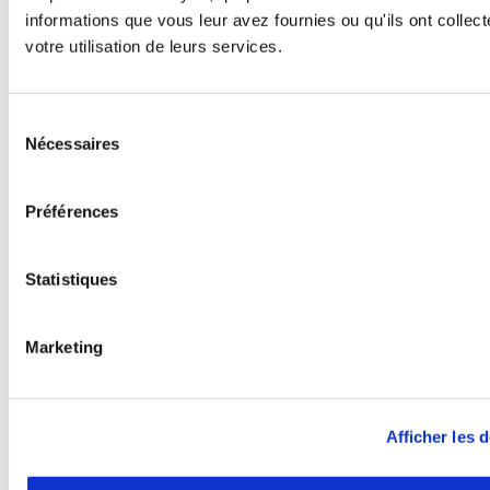
informations que vous leur avez fournies ou qu'ils ont collect
preferenc
votre utilisation de leurs services.
reproduct
del
usuari
vídeos
in
Sélection
YouTube
.
Nécessaires
du
yt-remote-connected-devices
youtube.com
Registra
la
consentement
preferenc
Préférences
reproduct
del
usuari
vídeos
in
Statistiques
YouTube
.
yt-remote-session-app
youtube.com
Registra
la
Marketing
preferenc
reproduct
del
usuari
Afficher les d
vídeos
in
YouTube
.