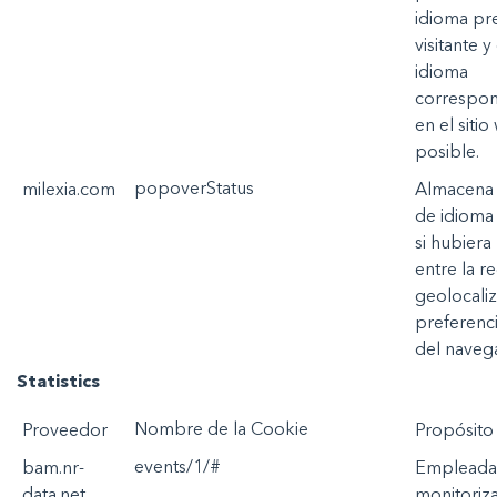
idioma
pr
visitante
y
idioma
correspo
en
el
sitio
posible
.
popoverStatus
milexia.com
Almacena
de
idioma
si
hubiera
entre la
re
geolocali
preferenc
del
naveg
Statistics
Nombre
de la
Cookie
Prov
ee
d
o
r
P
ropósito
events/1/#
bam.nr-
Empleada
data.net
monitoriz