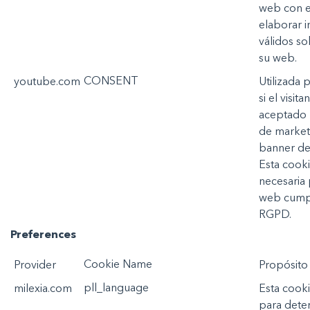
web con
e
elaborar
i
válidos
so
su
web.
CONSENT
youtube.com
Utilizada
p
si
el
visita
aceptado
de marke
banner de
Esta
cooki
necesaria
web
cump
RGPD.
Preferences
Cookie Name
Provider
P
ropósito
pll_language
milexia.com
Esta
cooki
para
dete