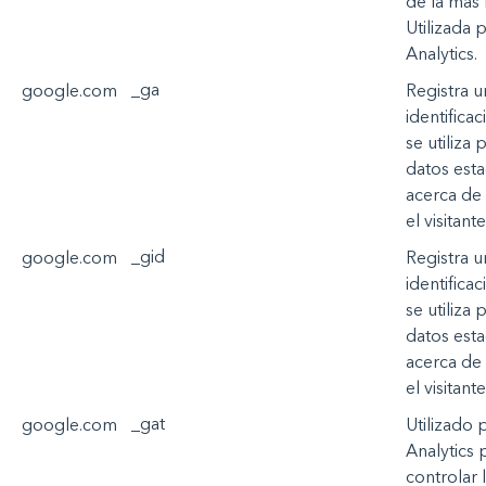
de la
más
Utilizada
p
Analytics.
_ga
google.com
Registra
u
identificac
se
utiliza
p
datos
esta
acerca
de
el
visitante
_gid
google.com
Registra
u
identificac
se
utiliza
p
datos
esta
acerca
de
el
visitante
_gat
google.com
Utilizado
Analytics 
controlar