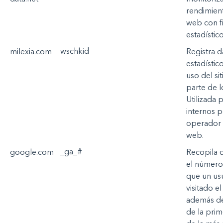
rendimien
web con f
estadístic
wschkid
milexia.com
Registra
d
estadístic
uso
del si
parte
de
l
Utilizada
p
internos
p
operador
web.
_ga_#
google.com
Recopila
el
número
que un
us
visitado
el
además
de
de la
prim