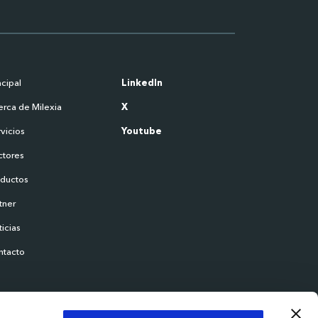
ncipal
LinkedIn
rca de Milexia
X
vicios
Youtube
ctores
oductos
tner
icias
ntacto