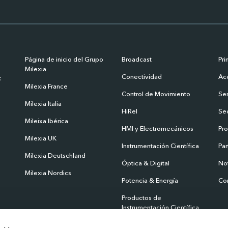
Página de inicio del Grupo
Broadcast
Pri
Milexia
Conectividad
Ace
.
Milexia France
Control de Movimiento
Ser
Milexia Italia
HiRel
Se
Mileixa Ibérica
HMI y Electromecánicos
Pr
Milexia UK
Instrumentación Científica
Par
Milexia Deutschland
Óptica & Digital
Not
Milexia Nordics
Potencia & Energía
Co
Productos de
Instrumentación Científica
Productos Satcom