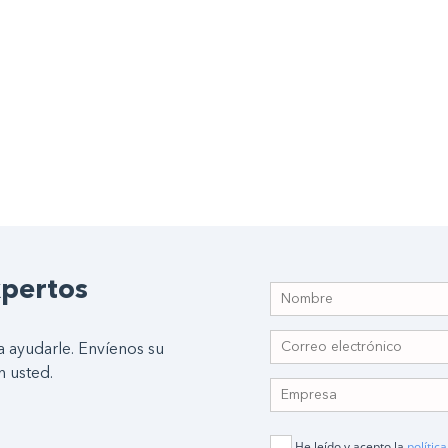
xpertos
 ayudarle. Envíenos su
 usted.
He leído y acepto la
polític