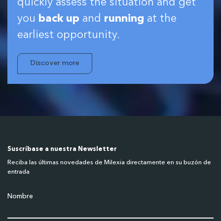
quickly assess the situation and get
you
back up
and
running
at the
earliest opportunity.
Discover more
Suscríbase a nuestra Newsletter
Reciba las últimas novedades de Milexia directamente en su buzón de
entrada
Nombre