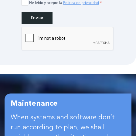
He leído y acepto la
Política de privacidad
*
Maintenance
When systems and software don’t
run according to plan, we shall