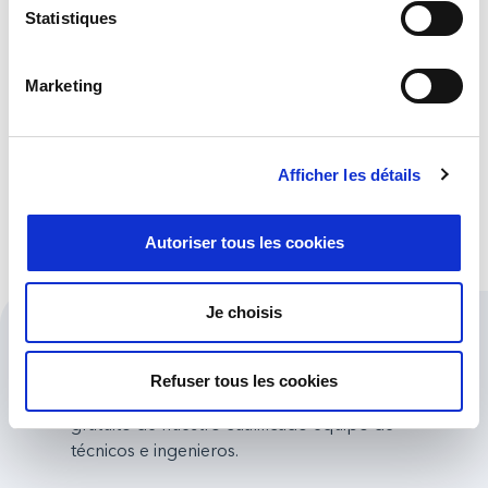
Statistiques
Soluciones informáticas móviles rugerizadas, diseñadas para
resistir cualquier condición meteorológica y caídas de hasta dos
metros.
Marketing
Discover more
Afficher les détails
Formación
Autoriser tous les cookies
Je choisis
¿Cómo le podemos ayudar?
Refuser tous les cookies
Obtenga asesoramiento especializado y
gratuito de nuestro cualificado equipo de
técnicos e ingenieros.