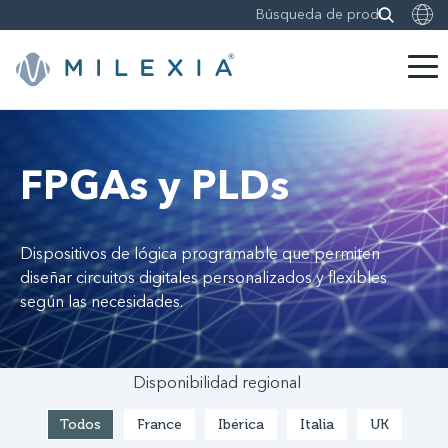
Saltar
a
contenido
FPGAs y PLDs
Dispositivos de lógica programable que permiten
diseñar circuitos digitales personalizados y flexibles
según las necesidades.
Disponibilidad regional
Todos
France
Ibérica
Italia
UK