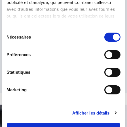
publicité et d'analyse, qui peuvent combiner celles-ci
avec d'autres informations que vous leur avez fournies
ou qu'ils ont collectées lors de votre utilisation de leurs
services.
Sélection
Nécessaires
du
consentement
He leído y acepto la
política de privacidad
.
*
Préférences
Statistiques
Marketing
Afficher les détails
Búsqueda de producto