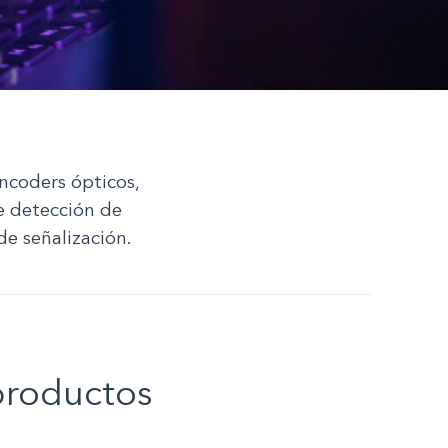
ncoders ópticos,
de detección de
de señalización.
productos