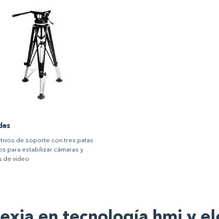
des
tivos de soporte con tres patas
dos para estabilizar cámaras y
s de video
lexia en tecnología hmi y e