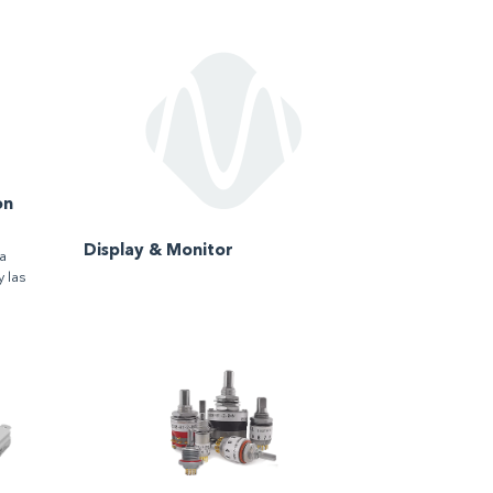
on
Display & Monitor
a
 las