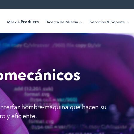
Milexia
Products
Acerca de Milexia
Servicios & Soporte
romecánicos
e interfaz hombre-máquina que hacen su
o y eficiente.