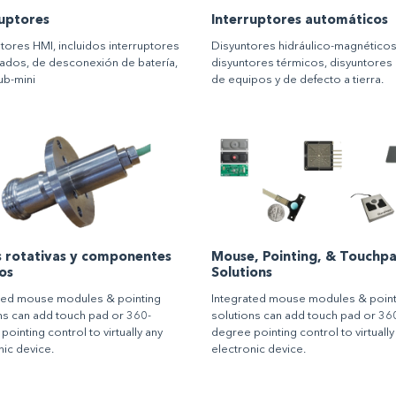
ruptores
Interruptores automáticos
ptores HMI, incluidos interruptores
Disyuntores hidráulico-magnéticos
dos, de desconexión de batería,
disyuntores térmicos, disyuntores 
ub-mini
de equipos y de defecto a tierra.
s rotativas y componentes
Mouse, Pointing, & Touchp
os
Solutions
ted mouse modules & pointing
Integrated mouse modules & point
ns can add touch pad or 360-
solutions can add touch pad or 36
ointing control to virtually any
degree pointing control to virtually
nic device.
electronic device.