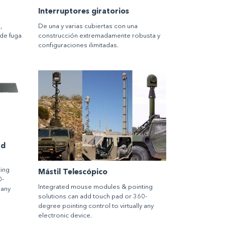
Interruptores giratorios
,
De una y varias cubiertas con una
de fuga
construcción extremadamente robusta y
configuraciones ilimitadas.
ad
ing
Mástil Telescópico
0-
Integrated mouse modules & pointing
 any
solutions can add touch pad or 360-
degree pointing control to virtually any
electronic device.