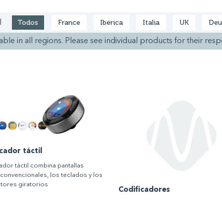
Todos
France
Ibérica
Italia
UK
Deu
l
ble in all regions. Please see individual products for their respe
cador táctil
ador táctil combina pantallas
s convencionales, los teclados y los
ptores giratorios
Codificadores