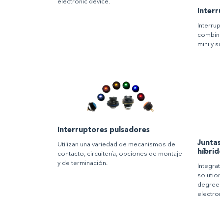
electronic device.
Inter
Interru
combina
mini y s
Interruptores pulsadores
Junta
Utilizan una variedad de mecanismos de
híbrid
contacto, circuitería, opciones de montaje
y de terminación.
Integra
solutio
degree p
electro