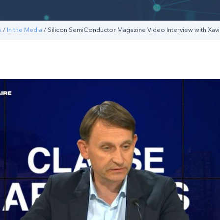
s
/
In the Media
/ Silicon SemiConductor Magazine Video Interview with Xavie