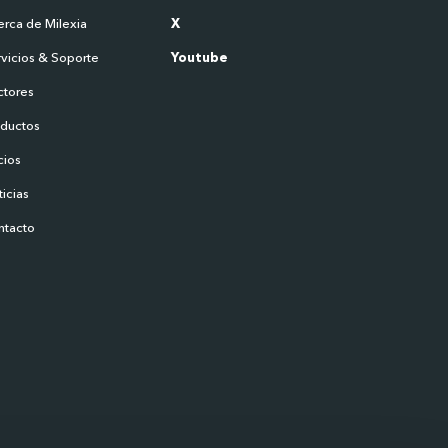
rca de Milexia
X
vicios & Soporte
Youtube
ctores
oductos
cios
icias
ntacto