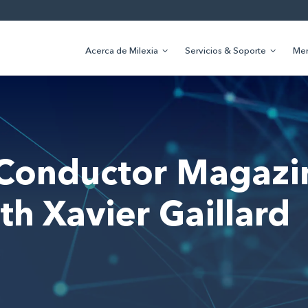
Acerca de Milexia
Servicios & Soporte
Me
iConductor Magazi
th Xavier Gaillard