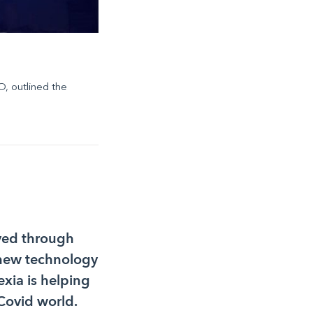
O, outlined the
eved through
 new technology
exia is helping
-Covid world.