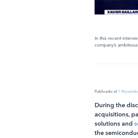
In this recent interv
company’s ambitious 
Publicado el
1 Novemb
During the disc
acquisitions, 
solutions and
s
the semiconduct