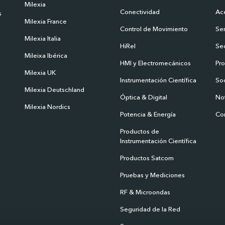
Milexia
Conectividad
Ace
s
Milexia France
Control de Movimiento
Ser
Milexia Italia
HiRel
Se
Mileixa Ibérica
HMI y Electromecánicos
Pr
Milexia UK
Instrumentación Científica
So
Milexia Deutschland
Óptica & Digital
Not
Milexia Nordics
Potencia & Energía
Co
Productos de
Instrumentación Científica
Productos Satcom
Pruebas y Mediciones
RF & Microondas
Seguridad de la Red