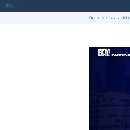
Grupo Milexia
/
Noticia