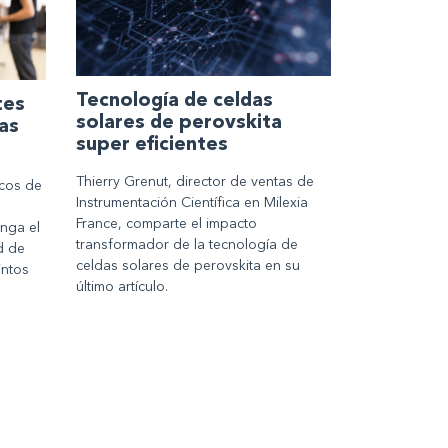
Tecnología de celdas
tes
solares de perovskita
as
super eficientes
Thierry Grenut, director de ventas de
cos de
Instrumentación Científica en Milexia
France, comparte el impacto
enga el
transformador de la tecnología de
d de
celdas solares de perovskita en su
intos
último artículo.