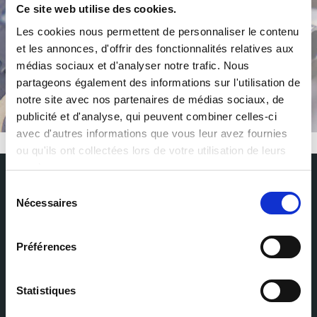
Ce site web utilise des cookies.
Les cookies nous permettent de personnaliser le contenu
/
et les annonces, d'offrir des fonctionnalités relatives aux
médias sociaux et d'analyser notre trafic. Nous
partageons également des informations sur l'utilisation de
notre site avec nos partenaires de médias sociaux, de
publicité et d'analyse, qui peuvent combiner celles-ci
avec d'autres informations que vous leur avez fournies
ou qu'ils ont collectées lors de votre utilisation de leurs
services.
Sélection
Suscríbase a nuestro Newsletter
Nécessaires
du
Reciba las últimas novedades de Milexia directamente en su buzón de
consentement
entrada
Préférences
Nombre
Statistiques