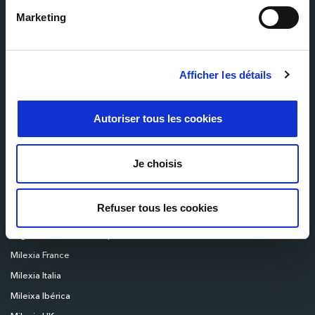
E-mail
Marketing
Afficher les détails
Autoriser tous les cookies
Pregunte a nuestros expertos
Je choisis
Nuestro equipo de expertos está disponible para ayudar. Envíenos su
pregunta y le responderemos.
Refuser tous les cookies
Página de inicio del Grupo Milexia
Milexia France
Milexia Italia
Mileixa Ibérica