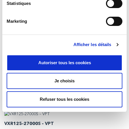
Statistiques
Marketing
Afficher les détails
Autoriser tous les cookies
VPT – VXR100-2800S DC-DC Converter
Je choisis
Il VXR100‑2800S è ottimizzato per un’ampia gamma di applicazioni,
dai veicoli militari terrestri agli aeromobili commerciali e militari, ed è
progettato per operare in ambienti ostili, inclusi forti livelli di
vibrazioni, urti e cicli termici.
Refuser tous les cookies
VXR125-27000S – VPT