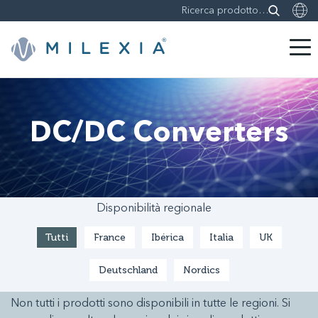
Skip
to
content
DC/DC Converters
Disponibilità regionale
Tutti
France
Ibérica
Italia
UK
Deutschland
Nordics
Non tutti i prodotti sono disponibili in tutte le regioni. Si