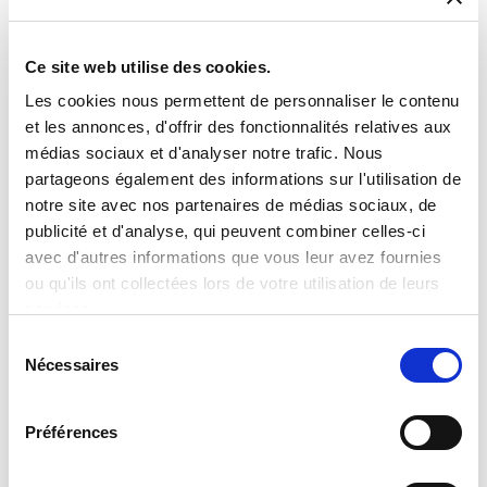
Ce site web utilise des cookies.
Les cookies nous permettent de personnaliser le contenu
et les annonces, d'offrir des fonctionnalités relatives aux
médias sociaux et d'analyser notre trafic. Nous
partageons également des informations sur l'utilisation de
notre site avec nos partenaires de médias sociaux, de
publicité et d'analyse, qui peuvent combiner celles-ci
VPT – VSC5-2800S DC-DC Converter
avec d'autres informations que vous leur avez fournies
Progettata per il mercato NewSpace, la serie VSC5‑2800S è un
ou qu'ils ont collectées lors de votre utilisation de leurs
convertitore DC‑DC commerciale “off‑the‑shelf”
services.
Sélection
Nécessaires
du
consentement
Préférences