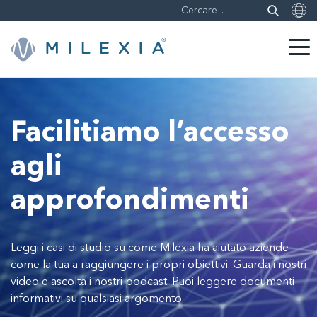
Skip
to
content
Facilitiamo l’accesso
agli
approfondimenti
Leggi i casi di studio su come Milexia ha aiutato aziende
come la tua a raggiungere i propri obiettivi. Guarda i nostri
video e ascolta i nostri podcast. Puoi leggere documenti
informativi su qualsiasi argomento.