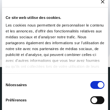
Ho letto e accetto
l'Informativa sulla privacy
*
Ce site web utilise des cookies.
Les cookies nous permettent de personnaliser le contenu
et les annonces, d'offrir des fonctionnalités relatives aux
médias sociaux et d'analyser notre trafic. Nous
partageons également des informations sur l'utilisation de
notre site avec nos partenaires de médias sociaux, de
publicité et d'analyse, qui peuvent combiner celles-ci
avec d'autres informations que vous leur avez fournies
ou qu'ils ont collectées lors de votre utilisation de leurs
services.
Sélection
Abbonati alla nostra newsletter
Nécessaires
du
Ricevi le ultime notizie da Milexia direttamente nella tua casella di
consentement
posta elettronica
Préférences
Nome