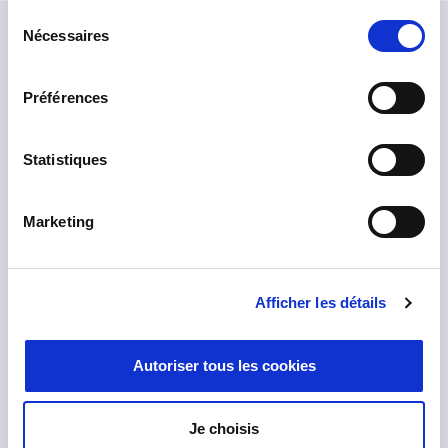
Sélection
Nécessaires
du
Chiedi ai nostri esperti
consentement
Il nostro team di esperti è qui per aiutarvi. Inviateci la
Préférences
vostra richiesta e vi risponderemo.
Statistiques
Marketing
Afficher les détails
Autoriser tous les cookies
Je choisis