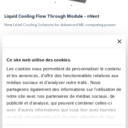
Liquid Cooling Flow Through Module – nVent
Next Level Cooling Solutions for Advanced MIL computing power.
Ce site web utilise des cookies.
Les cookies nous permettent de personnaliser le contenu
et les annonces, d'offrir des fonctionnalités relatives aux
médias sociaux et d'analyser notre trafic. Nous
partageons également des informations sur l'utilisation de
notre site avec nos partenaires de médias sociaux, de
publicité et d'analyse, qui peuvent combiner celles-ci
Switch Driver Series SD5902
avec d'autres informations que vous leur avez fournies
The Series SD5902 Waveguide Switch Driver is designed to control
ou qu'ils ont collectées lors de votre utilisation de leurs
the Flann microwave range of Series 333-*E Precision Waveguide
Switches.
services.