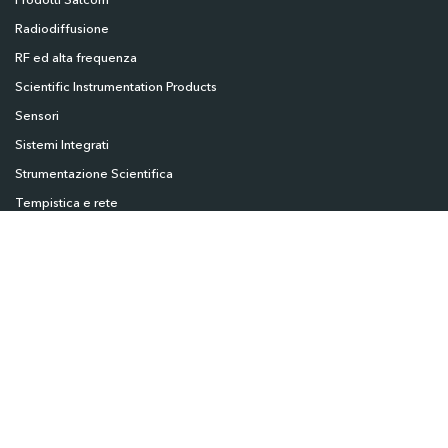
Prodotti Satcom
Radiodiffusione
RF ed alta frequenza
Scientific Instrumentation Products
Sensori
Sistemi Integrati
Strumentazione Scientifica
Tempistica e rete
Home
Chi Siamo
Servizi e Assistenza
Industrie
Prodotti
Partner
Notizie