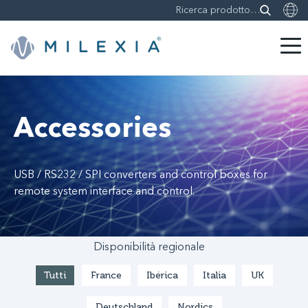
Skip
to
content
Accessories
USB / RS232 / SPI converters and control boxes for
remote system interface and control.
Disponibilità regionale
Tutti
France
Ibérica
Italia
UK
Deutschland
Nordics