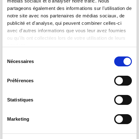
médias sociaux et d'analyser notre trafic. Nous
Il tuo partner completo per il meglio dell
partageons également des informations sur l'utilisation de
tecnologia di comunicazione satellitare.
notre site avec nos partenaires de médias sociaux, de
publicité et d'analyse, qui peuvent combiner celles-ci
avec d'autres informations que vous leur avez fournies
ou qu'ils ont collectées lors de votre utilisation de leurs
services.
Sélection
Nécessaires
du
consentement
Préférences
Scienze della vita e dei materiali
Statistiques
Marketing
La sanità, la biologia, la biofarmaceutica, la
biotecnologia e la ricerca scientifica devono essere
supportate dalla strumentazione più affidabile.