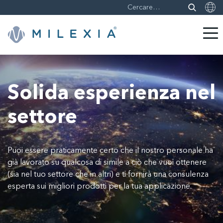
Skip
to
content
Solida esperienza nel
settore
Puoi essere praticamente certo che il nostro personale ha
già lavorato su qualcosa di simile a ciò che vuoi ottenere
(sia nel tuo settore che in altri) e ti fornirà una consulenza
esperta sui migliori prodotti per la tua applicazione.