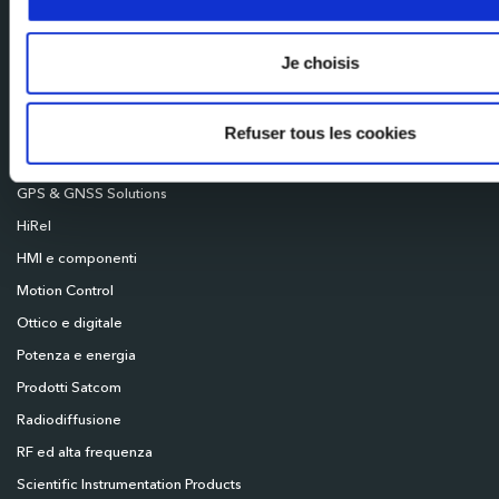
Milexia UK
Milexia Deutschland
Je choisis
Milexia Nordics
Assicurazione di rete
Refuser tous les cookies
Connettività
GPS & GNSS Solutions
HiRel
HMI e componenti
Motion Control
Ottico e digitale
Potenza e energia
Prodotti Satcom
Radiodiffusione
RF ed alta frequenza
Scientific Instrumentation Products