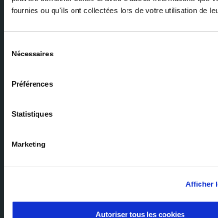
fournies ou qu'ils ont collectées lors de votre utilisation de l
E-mail
Sélection
Nécessaires
du
consentement
Préférences
Chiedi ai nostri esperti
Statistiques
Il nostro team di esperti è qui per aiutarvi. Inviateci la vostra richiesta e
vi risponderemo.
Marketing
Pagina iniziale del Gruppo Milexia
Milexia France
Afficher l
Milexia Italia
Mileixa Ibérica
Autoriser tous les cookies