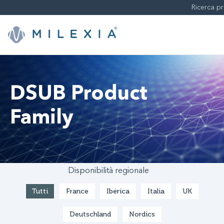
Skip
to
content
DSUB Product
Family
Disponibilità regionale
Tutti
France
Ibérica
Italia
UK
Deutschland
Nordics