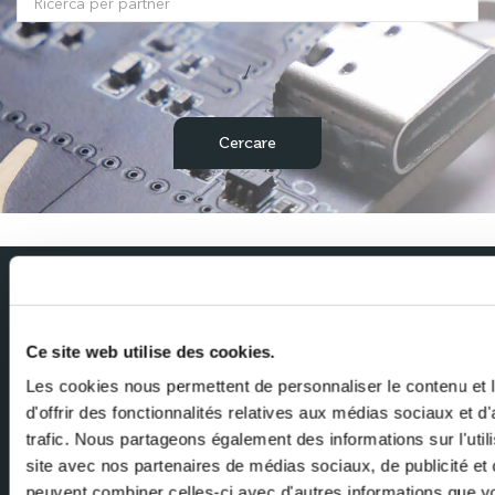
/
Abbonati alla nostra newsletter
Ce site web utilise des cookies.
Ricevi le ultime notizie da Milexia direttamente nella tua casella di
posta elettronica
Les cookies nous permettent de personnaliser le contenu et
d'offrir des fonctionnalités relatives aux médias sociaux et d
Nome
trafic. Nous partageons également des informations sur l'utili
site avec nos partenaires de médias sociaux, de publicité et 
peuvent combiner celles-ci avec d'autres informations que v