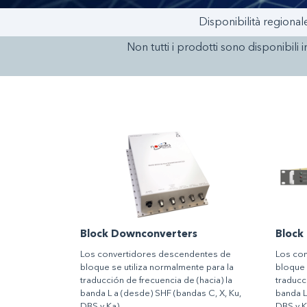
Disponibilità regional
Non tutti i prodotti sono disponibili i
Block Downconverters
Block
Los convertidores descendentes de
Los co
bloque se utiliza normalmente para la
bloque 
traducción de frecuencia de (hacia) la
traducc
banda L a (desde) SHF (bandas C, X, Ku,
banda L
DBS y Ka).
DBS y K