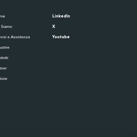
me
LinkedIn
i Siamo
X
vizi e Assistenza
Youtube
ustrie
dotti
tner
izie