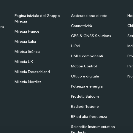
Pagina iniziale del Gruppo
Assicurazione di rete
Ho
Milexia
Connettività
Ch
tra
Milexia France
GPS & GNSS Solutions
Ser
Milexia Italia
HiRel
Ind
Mileixa Ibérica
HMI e componenti
Pro
Milexia UK
Motion Control
Par
Milexia Deutschland
Ottico e digitale
Not
Milexia Nordics
Potenza e energia
Prodotti Satcom
Radiodiffusione
RF ed alta frequenza
Scientific Instrumentation
Products