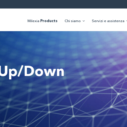
Milexia
Products
Chi siamo
Servizi e assistenza
i Up/Down