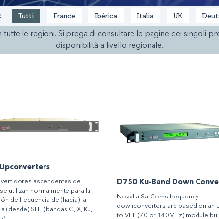
Tutti
France
Ibérica
Italia
UK
Deut
e
n tutte le regioni. Si prega di consultare le pagine dei singoli p
disponibilità a livello regionale.
 Upconverters
nvertidores ascendentes de
D750 Ku-Band Down Conve
se utilizan normalmente para la
Novella SatComs frequency
ión de frecuencia de (hacia) la
downconverters are based on an 
 a (desde) SHF (bandas C, X, Ku,
to VHF (70 or 140MHz) module buil
a).