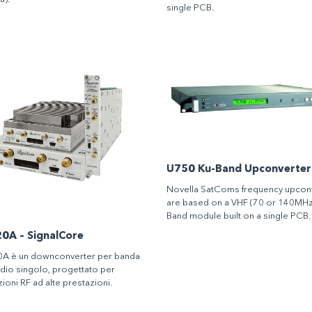
single PCB.
U750 Ku-Band Upconverter
Novella SatComs frequency upcon
are based on a VHF (70 or 140MHz)
Band module built on a single PCB.
0A – SignalCore
A è un downconverter per banda
adio singolo, progettato per
ioni RF ad alte prestazioni.