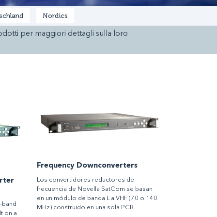
schland
Nordics
rodotti per maggiori dettagli sulla loro
Frequency Downconverters
Los convertidores reductores de
rter
frecuencia de Novella SatCom se basan
en un módulo de banda L a VHF (70 o 140
L-band
MHz) construido en una sola PCB.
t on a