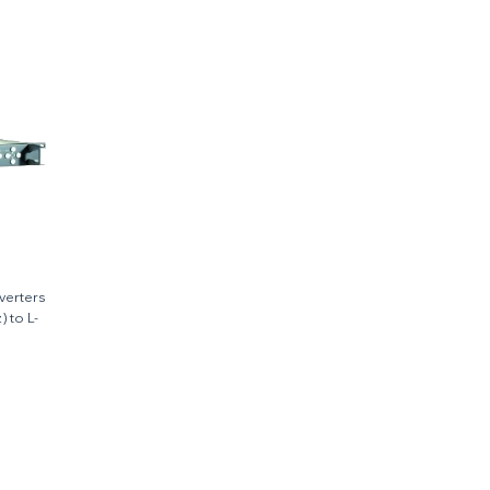
verters
 to L-