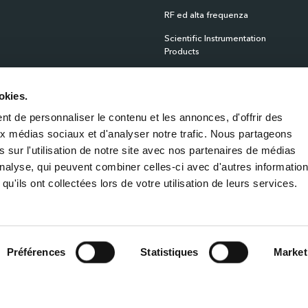
RF ed alta frequenza
Scientific Instrumentation
Products
Sensori
okies.
Sistemi Integrati
t de personnaliser le contenu et les annonces, d'offrir des
Strumentazione Scientifica
aux médias sociaux et d'analyser notre trafic. Nous partageons
Tempistica e rete
 sur l'utilisation de notre site avec nos partenaires de médias
'analyse, qui peuvent combiner celles-ci avec d'autres informatio
qu'ils ont collectées lors de votre utilisation de leurs services.
Cookie Policy
Préférences
Statistiques
Market