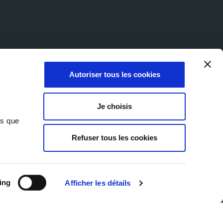
Autoriser tous les cookies
Je choisis
ns que
Refuser tous les cookies
© 2026 Milexia Products
Sito web sviluppato da Marcom
Direttive sulla privacy
ing
Afficher les détails