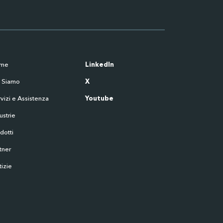
me
LinkedIn
i Siamo
X
vizi e Assistenza
Youtube
ustrie
dotti
tner
izie