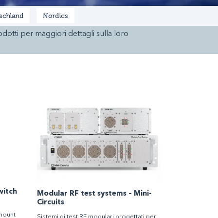
schland
Nordics
rodotti per maggiori dettagli sulla loro
witch
Modular RF test systems – Mini-
Circuits
mount
Sistemi di test RF modulari progettati per