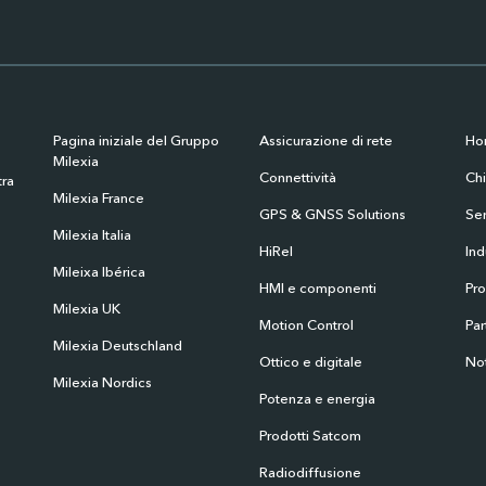
Pagina iniziale del Gruppo
Assicurazione di rete
Ho
Milexia
Connettività
Ch
tra
Milexia France
GPS & GNSS Solutions
Ser
Milexia Italia
HiRel
Ind
Mileixa Ibérica
HMI e componenti
Pro
Milexia UK
Motion Control
Par
Milexia Deutschland
Ottico e digitale
Not
Milexia Nordics
Potenza e energia
Prodotti Satcom
Radiodiffusione