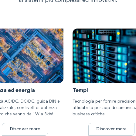
ai sistemi più complessi ed innovativi.
za ed energia
Tempi
tà AC/DC, DC/DC, guida DIN e
Tecnologia per fornire precision
lizzate, con livelli di potenza
affidabilità per app di comunica
rd che vanno da 1W a 3kW.
business critiche.
Discover more
Discover more