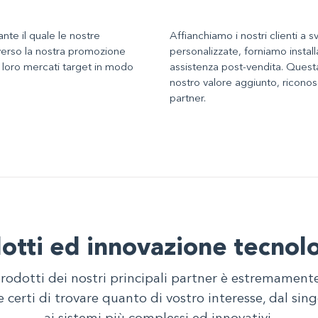
te il quale le nostre
Affianchiamo i nostri clienti a s
verso la nostra promozione
personalizzate, forniamo instal
 loro mercati target in modo
assistenza post-vendita. Questa 
nostro valore aggiunto, riconosci
partner.
otti ed innovazione tecnol
odotti dei nostri principali partner è estremament
e certi di trovare quanto di vostro interesse, dal s