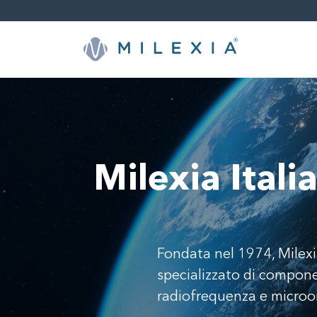
Skip
to
content
Milexia Itali
Fondata nel 1974, Milexia
specializzato di compone
radiofrequenza e microond