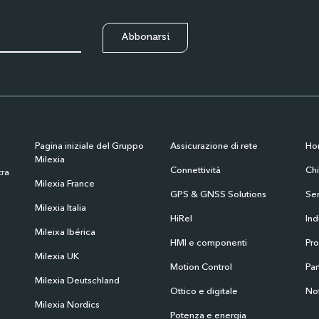
Pagina iniziale del Gruppo
Assicurazione di rete
Ho
Milexia
Connettività
Ch
tra
Milexia France
GPS & GNSS Solutions
Ser
Milexia Italia
HiRel
Ind
Mileixa Ibérica
HMI e componenti
Pro
Milexia UK
Motion Control
Par
Milexia Deutschland
Ottico e digitale
Not
Milexia Nordics
Potenza e energia