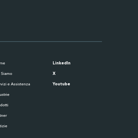
me
LinkedIn
i Siamo
X
vizi e Assistenza
Youtube
ustrie
dotti
tner
izie