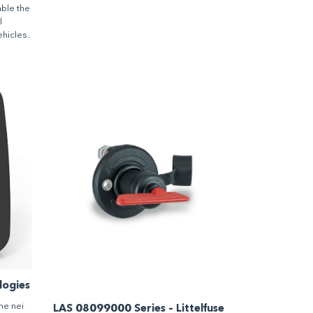
able the
l
hicles.
logies
ne nei
LAS 08099000 Series – Littelfuse