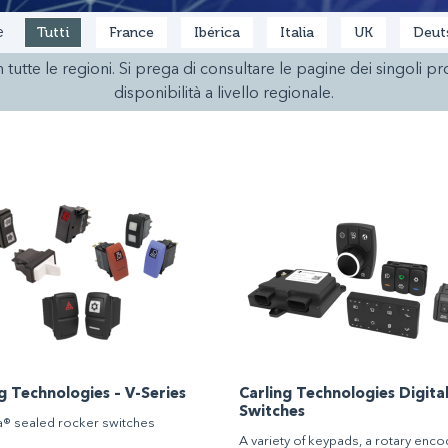
Tutti
France
Ibérica
Italia
UK
Deut
e
n tutte le regioni. Si prega di consultare le pagine dei singoli p
disponibilità a livello regionale.
g Technologies – V-Series
Carling Technologies Digita
Switches
® sealed rocker switches
A variety of keypads, a rotary enc