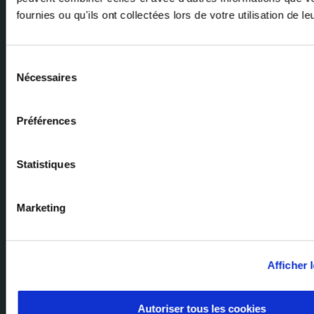
fournies ou qu'ils ont collectées lors de votre utilisation de l
E-mail
Sélection
Nécessaires
du
consentement
Préférences
Chiedi ai nostri esperti
Statistiques
Il nostro team di esperti è qui per aiutarvi. Inviateci la vostra richiesta e
vi risponderemo.
Marketing
Pagina iniziale del Gruppo Milexia
Milexia France
Afficher l
Milexia Italia
Mileixa Ibérica
Autoriser tous les cookies