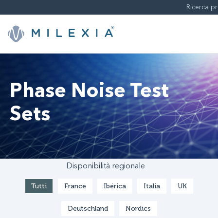
Skip
to
content
Phase Noise Test
Sets
Disponibilità regionale
Tutti
France
Ibérica
Italia
UK
Deutschland
Nordics