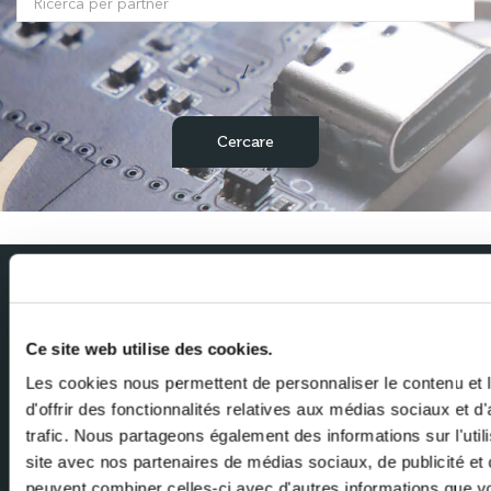
/
Abbonati alla nostra newsletter
Ce site web utilise des cookies.
Ricevi le ultime notizie da Milexia direttamente nella tua casella di
posta elettronica
Les cookies nous permettent de personnaliser le contenu et
d'offrir des fonctionnalités relatives aux médias sociaux et d
Nome
trafic. Nous partageons également des informations sur l'utili
site avec nos partenaires de médias sociaux, de publicité et 
peuvent combiner celles-ci avec d'autres informations que v