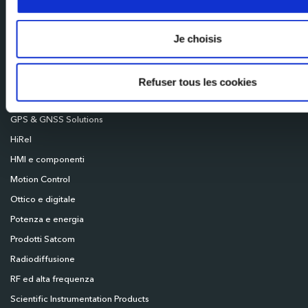
Milexia UK
Milexia Deutschland
Je choisis
Milexia Nordics
Assicurazione di rete
Refuser tous les cookies
Connettività
GPS & GNSS Solutions
HiRel
HMI e componenti
Motion Control
Ottico e digitale
Potenza e energia
Prodotti Satcom
Radiodiffusione
RF ed alta frequenza
Scientific Instrumentation Products