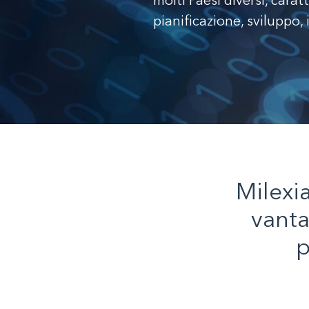
molti Paesi diversi, carat
pianificazione, sviluppo
Milexi
vant
p