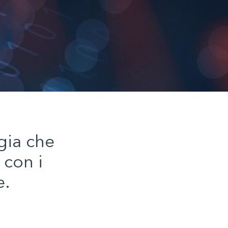
gia che
con i
e.