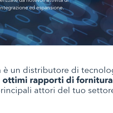
terizzate da notevoli attività di
, integrazione ed espansione.
a è un distributore di tecnolo
a
ottimi rapporti di fornitura
rincipali attori del tuo settor