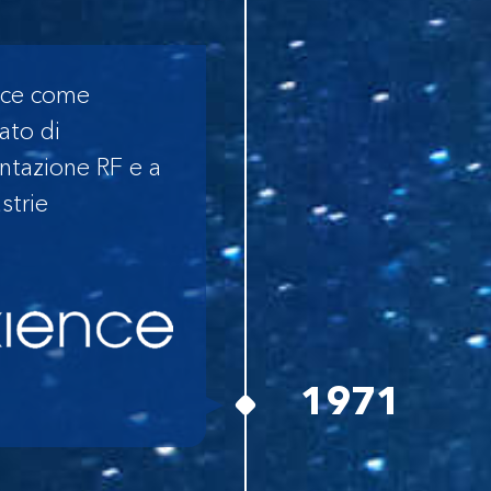
nce come
zato di
tazione RF e a
strie
1971