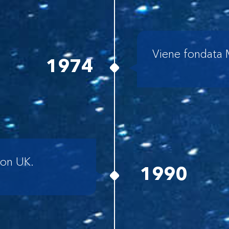
Viene fondata M
1974
ron UK.
1990