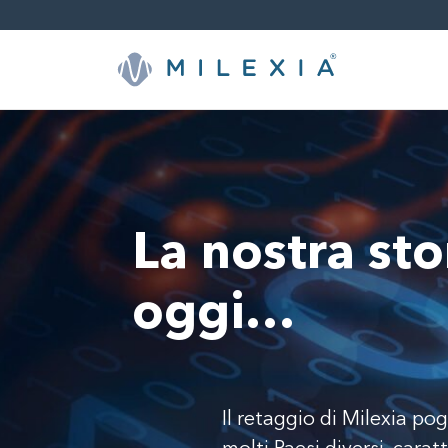
Skip
to
content
La nostra sto
oggi…
Il retaggio di Milexia p