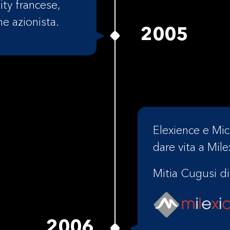
ity francese,
e azionista.
2005
Elexience e Mic
dare vita a Mile
Mitia Cugusi di
2006