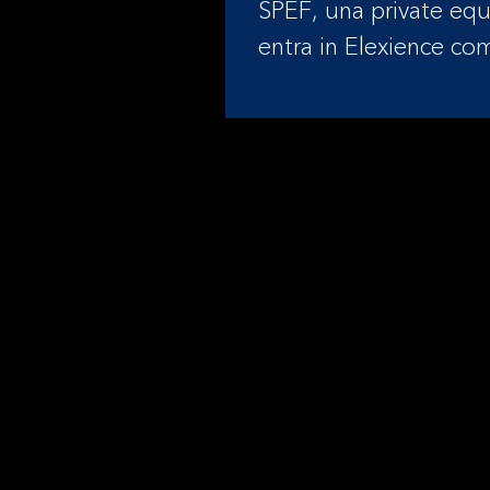
SPEF, una private equ
entra in Elexience com