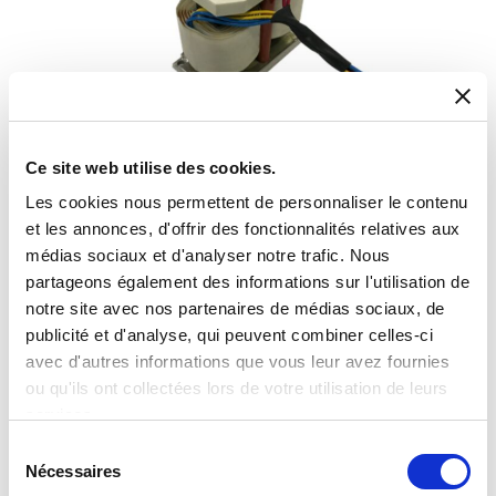
Ce site web utilise des cookies.
High Frequency Transformes – Exxelia
Progettati per garantire prestazioni ottimali in applicazioni critiche.
Les cookies nous permettent de personnaliser le contenu
et les annonces, d'offrir des fonctionnalités relatives aux
médias sociaux et d'analyser notre trafic. Nous
partageons également des informations sur l'utilisation de
notre site avec nos partenaires de médias sociaux, de
publicité et d'analyse, qui peuvent combiner celles-ci
avec d'autres informations que vous leur avez fournies
ou qu'ils ont collectées lors de votre utilisation de leurs
services.
Sélection
Nécessaires
du