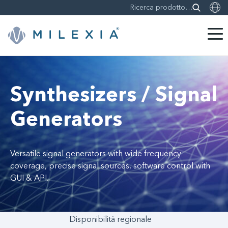
Skip
to
content
Synthesizers / Signal
Generators
Versatile signal generators with wide frequency
coverage, precise signal sources, software control with
GUI & API.
Disponibilità regionale