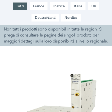
Tutti
France
Ibérica
Italia
UK
Deutschland
Nordics
Non tutti i prodotti sono disponibili in tutte le regioni. Si
prega di consultare le pagine dei singoli prodotti per
maggiori dettagli sulla loro disponibilità a livello regionale.