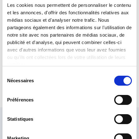
Les cookies nous permettent de personnaliser le contenu
et les annonces, d'offrir des fonctionnalités relatives aux
médias sociaux et d'analyser notre trafic. Nous
partageons également des informations sur l'utilisation de
notre site avec nos partenaires de médias sociaux, de
publicité et d'analyse, qui peuvent combiner celles-ci
avec d'autres informations que vous leur avez fournies
ou qu'ils ont collectées lors de votre utilisation de leurs
SignalCore – nanoSynth SMT Synthesizers
services.
SignalCore continues to enlarge its nanoCircuits® platform with the
Sélection
introduction of 3 new synthesizers as part of the SMT
Nécessaires
du
nanoSynth® family. The SC801A and SC802A, part of our
consentement
Hummingbird series, are fully integrated broadband CW signal
synthesizers that tune at 1 Hz resolution between the range of 0.625
Préférences
GHz to 10 GHz and 1.25 GHz to 20 GHz respectively.
Statistiques
Chiedi ai nostri esperti
Il nostro team di esperti è qui per aiutarvi. Inviateci la
Marketing