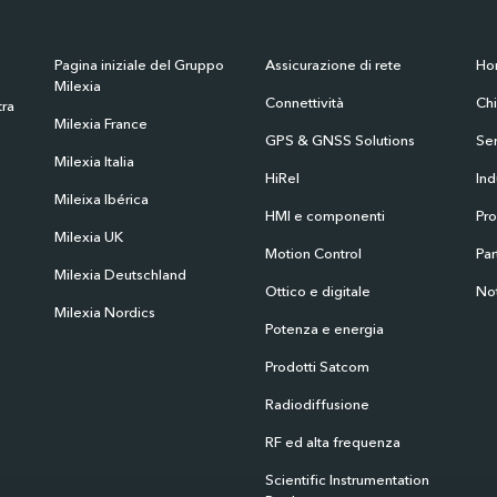
Pagina iniziale del Gruppo
Assicurazione di rete
Ho
Milexia
Connettività
Ch
tra
Milexia France
GPS & GNSS Solutions
Ser
Milexia Italia
HiRel
Ind
Mileixa Ibérica
HMI e componenti
Pro
Milexia UK
Motion Control
Par
Milexia Deutschland
Ottico e digitale
Not
Milexia Nordics
Potenza e energia
Prodotti Satcom
Radiodiffusione
RF ed alta frequenza
Scientific Instrumentation