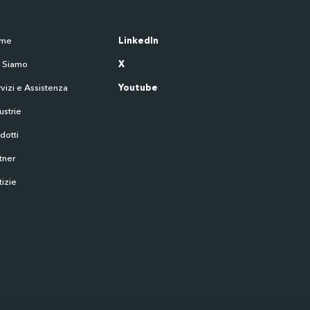
me
LinkedIn
i Siamo
X
vizi e Assistenza
Youtube
ustrie
dotti
tner
izie