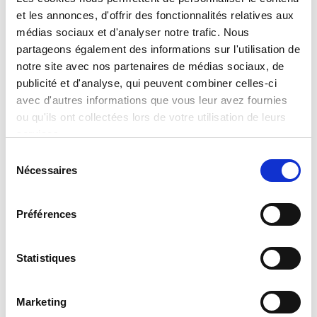
Technologies, LLC
Scopri di più
et les annonces, d'offrir des fonctionnalités relatives aux
Scopri di più
médias sociaux et d'analyser notre trafic. Nous
partageons également des informations sur l'utilisation de
notre site avec nos partenaires de médias sociaux, de
publicité et d'analyse, qui peuvent combiner celles-ci
AEM Inc
Agile Microwave
avec d'autres informations que vous leur avez fournies
Scopri di più
Scopri di più
ou qu'ils ont collectées lors de votre utilisation de leurs
services.
Sélection
Nécessaires
du
Akoustis
Alpha Display
consentement
Technologies
Scopri di più
Préférences
Scopri di più
Statistiques
Altum RF
AMETEK Engineered
Interconnects &
Marketing
Scopri di più
Packages