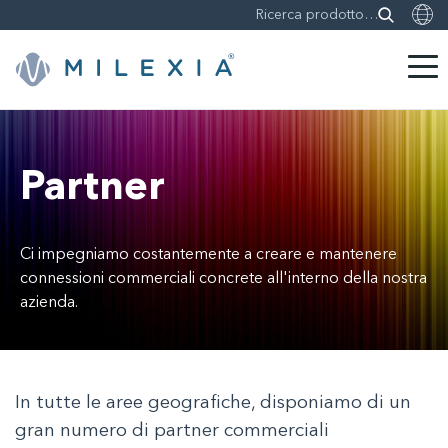
Skip
to
content
Partner
Ci impegniamo costantemente a creare e mantenere
connessioni commerciali concrete all'interno della nostra
azienda.
In tutte le aree geografiche, disponiamo di un
gran numero di partner commerciali