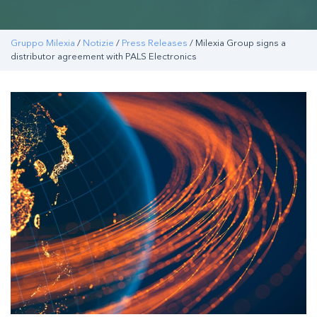
Gruppo Milexia
/
Notizie
/
Press Releases
/ Milexia Group signs a
distributor agreement with PALS Electronics