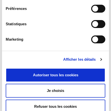
consentement
Positron Oy
Préférences
Saint Aubin, April 7th, 2025 – Milexia announces the signing of
an agreement to acquire the activities of the Finnish company
Alpha Positron Oy (“Positron”), a distributor specialising in
Statistiques
GPS/GNSS, time and frequency solutions for the electronics
industry, process automation, corporate IT, defence and other
demanding markets.
Marketing
Afficher les détails
Autoriser tous les cookies
Je choisis
Milexia Expands Its Presence with
Integration of Cabcongroup
Refuser tous les cookies