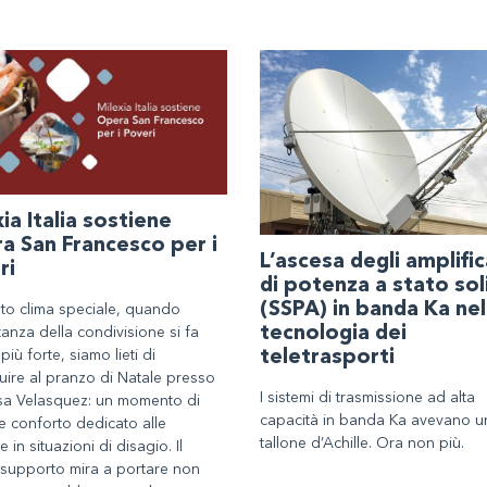
ia Italia sostiene
a San Francesco per i
L’ascesa degli amplific
ri
di potenza a stato sol
(SSPA) in banda Ka nel
sto clima speciale, quando
tecnologia dei
tanza della condivisione si fa
teletrasporti
più forte, siamo lieti di
uire al pranzo di Natale presso
I sistemi di trasmissione ad alta
sa Velasquez: un momento di
capacità in banda Ka avevano u
e conforto dedicato alle
tallone d’Achille. Ora non più.
 in situazioni di disagio. Il
 supporto mira a portare non