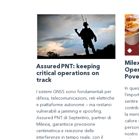
Milex
Assured PNT: keeping
Oper
critical operations on
Pove
track
In que
I sistemi GNSS sono fondamentali per
l’impor
difesa, telecomunicazioni, reti elettriche
sentire 
e piattaforme autonome — ma restano
contrib
vulnerabili a jamming e spoofing.
la men
Assured PNT di Septentrio, partner di
calore 
Milexia, garantisce precisione
persone
centimetrica e reiezione delle
nostro
interferenze in tempo reale, con il