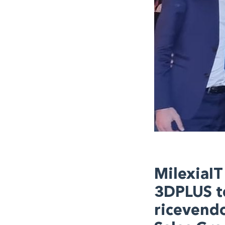
MilexiaIT
3DPLUS te
ricevendo