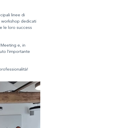
pali linee di
, workshop dedicati
re le loro success
 Meeting e, in
vuto l’importante
rofessionalità!