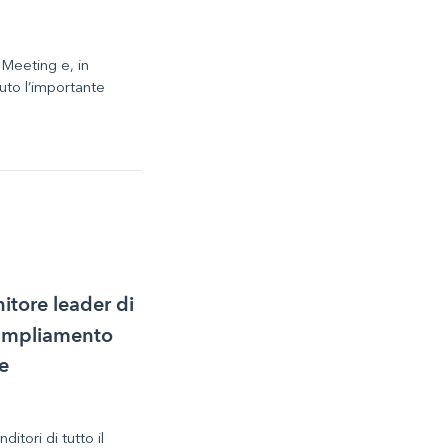
 Meeting e, in
vuto l’importante
rnitore leader di
i ampliamento
e
itori di tutto il