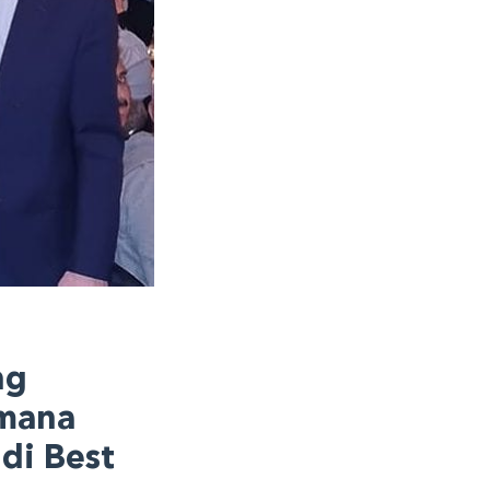
ng
imana
di Best