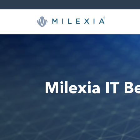
Skip
to
content
Milexia IT B