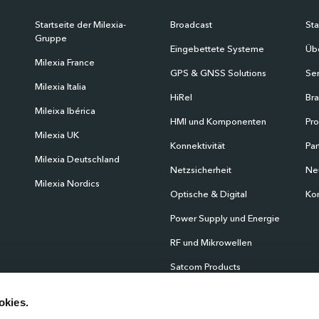
Startseite der Milexia-
Broadcast
Sta
Gruppe
Eingebettete Systeme
Übe
Milexia France
GPS & GNSS Solutions
Ser
Milexia Italia
HiRel
Br
Mileixa Ibérica
HMI und Komponenten
Pr
Milexia UK
Konnektivität
Par
Milexia Deutschland
Netzsicherheit
Ne
Milexia Nordics
Optische & Digital
Kon
Power Supply und Energie
RF und Mikrowellen
Satcom Products
Scientific Instrumentation
okies.
Products