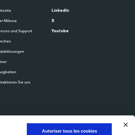
rtseite
LinkedIn
r Milexia
X
vices und Support
Youtube
anchen
oduktlösungen
tner
uigkeiten
taktieren Sie uns
Autoriser tous les cookies