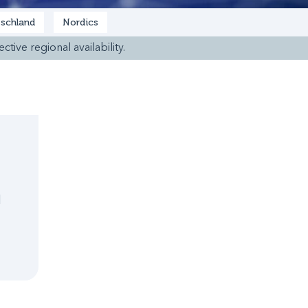
schland
Nordics
ctive regional availability.
l