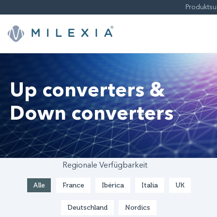
Weiter
zu
Inhalt
Up converters &
Down converters
Regionale Verfügbarkeit
Alle
France
Ibérica
Italia
UK
Deutschland
Nordics