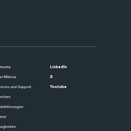
rtseite
LinkedIn
r Milexia
X
vices und Support
Youtube
anchen
oduktlösungen
tner
uigkeiten