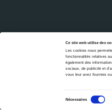
Ce site web utilise des co
Les cookies nous permetten
fonctionnalités relatives 
également des informations
sociaux, de publicité et d
vous leur avez fournies ou 
Sélection
Nécessaires
du
consentement