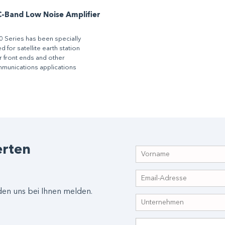
 C-Band Low Noise Amplifier
 Series has been specially
 for satellite earth station
r front ends and other
munications applications
erten
den uns bei Ihnen melden.