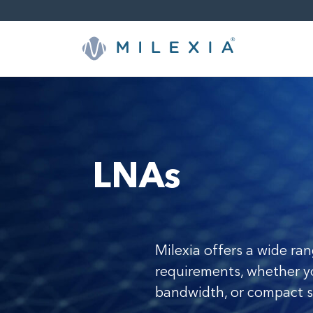
Weiter
zu
Inhalt
LNAs
Milexia offers a wide ra
requirements, whether yo
bandwidth, or compact s