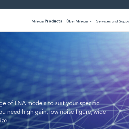
Milexia
Products
Über Milexia
Services und Suppo
nge of LNA models to suit your specific
u need high gain, low noise figure, wide
ize.