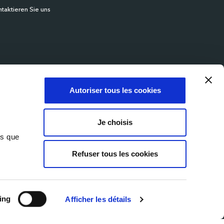
taktieren Sie uns
Autoriser tous les cookies
Je choisis
ns que
Refuser tous les cookies
© 2026 Milexia Products
hutzerklärung
Cookie-Richtlinie
Website von Marcom
ing
Afficher les détails