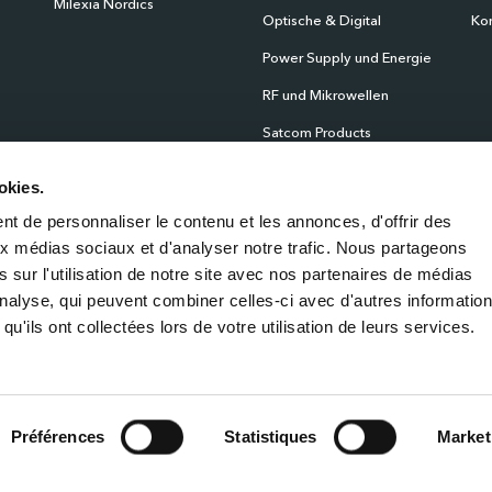
Milexia Nordics
Optische & Digital
Kon
Power Supply und Energie
RF und Mikrowellen
Satcom Products
Scientific Instrumentation
okies.
Products
t de personnaliser le contenu et les annonces, d'offrir des
Sensoren
aux médias sociaux et d'analyser notre trafic. Nous partageons
Zeitplan und Netzwerk
 sur l'utilisation de notre site avec nos partenaires de médias
'analyse, qui peuvent combiner celles-ci avec d'autres informatio
qu'ils ont collectées lors de votre utilisation de leurs services.
Impressum
Datensc
Préférences
Statistiques
Market