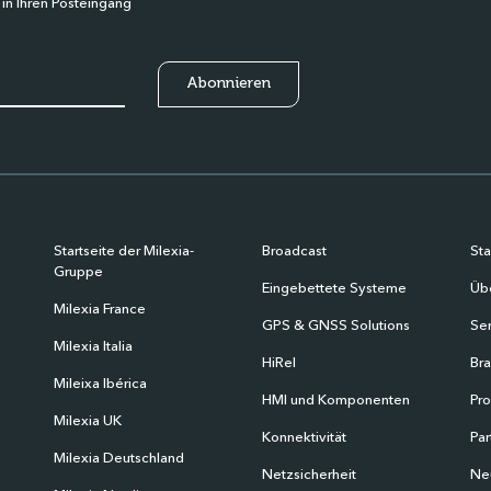
 in Ihren Posteingang
Startseite der Milexia-
Broadcast
Sta
Gruppe
Eingebettete Systeme
Übe
Milexia France
GPS & GNSS Solutions
Ser
Milexia Italia
HiRel
Br
Mileixa Ibérica
HMI und Komponenten
Pr
Milexia UK
Konnektivität
Par
Milexia Deutschland
Netzsicherheit
Ne