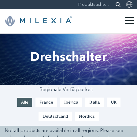
Weiter
zu
Inhalt
Drehschalter
Regionale Verfügbarkeit
Alle
France
Ibérica
Italia
UK
Deutschland
Nordics
Not all products are available in all regions. Please see