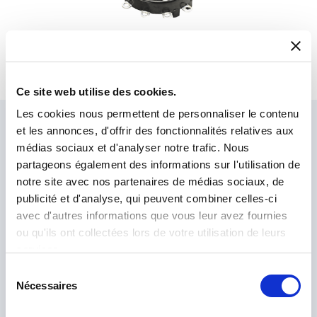
Rotary Switches Series 19 – Single Deck
Eindeck-Drehschalter mit 2 Zoll Durchmesser und 15 Ampere
Ce site web utilise des cookies.
Les cookies nous permettent de personnaliser le contenu
Fragen Sie unsere Experten
et les annonces, d'offrir des fonctionnalités relatives aux
médias sociaux et d'analyser notre trafic. Nous
Unser Expertenteam ist für Sie da.
partageons également des informations sur l'utilisation de
Schicken Sie uns Ihre Anfrage und wir werden uns bei
notre site avec nos partenaires de médias sociaux, de
Ihnen melden.
publicité et d'analyse, qui peuvent combiner celles-ci
avec d'autres informations que vous leur avez fournies
ou qu'ils ont collectées lors de votre utilisation de leurs
services.
Sélection
Nécessaires
du
consentement