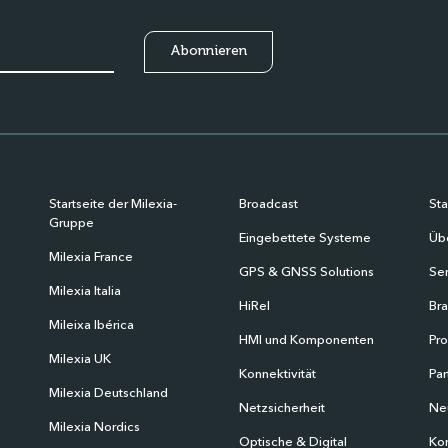
Startseite der Milexia-
Broadcast
Sta
Gruppe
Eingebettete Systeme
Übe
Milexia France
GPS & GNSS Solutions
Ser
Milexia Italia
HiRel
Br
Mileixa Ibérica
HMI und Komponenten
Pr
Milexia UK
Konnektivität
Par
Milexia Deutschland
Netzsicherheit
Ne
Milexia Nordics
Optische & Digital
Kon