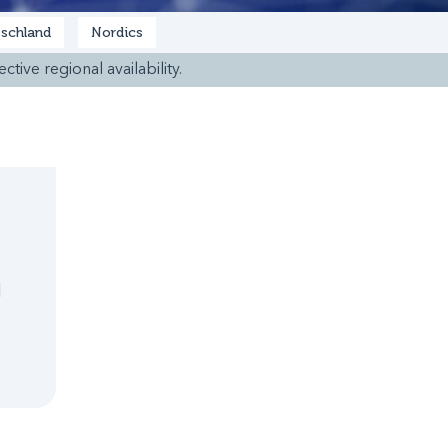
schland
Nordics
ctive regional availability.
l