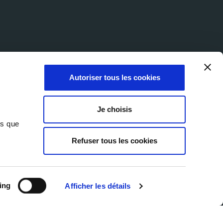
Autoriser tous les cookies
Je choisis
ns que
Refuser tous les cookies
© 2026 Milexia Products
hutzerklärung
Cookie-Richtlinie
Website von Marcom
ing
Afficher les détails