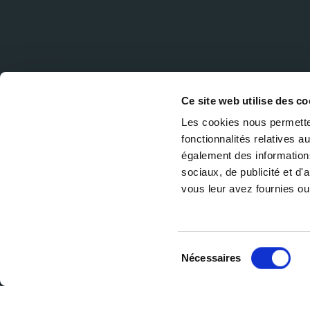
Ce site web utilise des co
Les cookies nous permetten
fonctionnalités relatives 
également des informations
sociaux, de publicité et d
vous leur avez fournies ou 
Sélection
Nécessaires
du
consentement