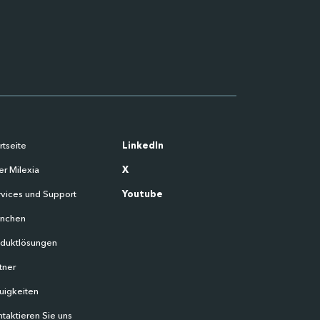
rtseite
LinkedIn
r Milexia
X
vices und Support
Youtube
anchen
oduktlösungen
tner
uigkeiten
taktieren Sie uns