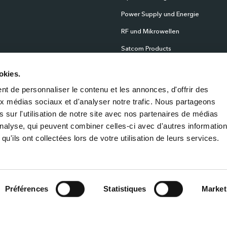
Power Supply und Energie
RF und Mikrowellen
Satcom Products
Scientific Instrumentation
okies.
Products
t de personnaliser le contenu et les annonces, d'offrir des
Sensoren
aux médias sociaux et d'analyser notre trafic. Nous partageons
Zeitplan und Netzwerk
 sur l'utilisation de notre site avec nos partenaires de médias
'analyse, qui peuvent combiner celles-ci avec d'autres informatio
qu'ils ont collectées lors de votre utilisation de leurs services.
Impressum
Datensc
Préférences
Statistiques
Market