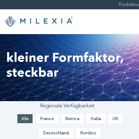
Weiter
zu
Inhalt
kleiner Formfaktor,
steckbar
Regionale Verfügbarkeit
Alle
France
Ibérica
Italia
UK
Deutschland
Nordics