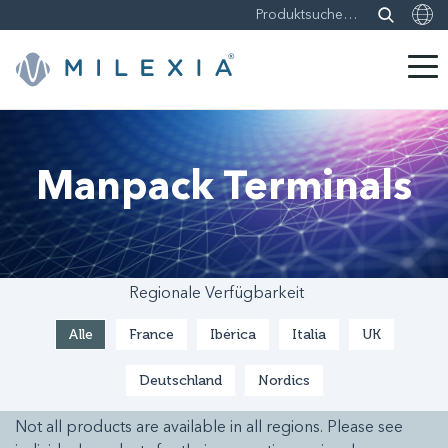
Weiter
zu
Inhalt
Manpack Terminals
Regionale Verfügbarkeit
Alle
France
Ibérica
Italia
UK
Deutschland
Nordics
Not all products are available in all regions. Please see