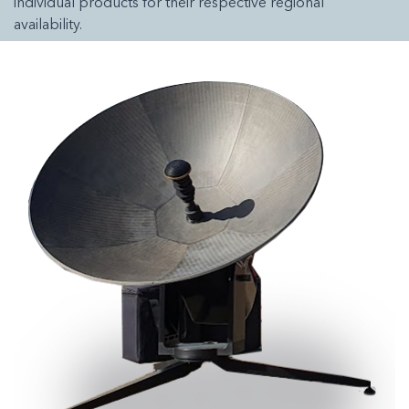
individual products for their respective regional
availability.