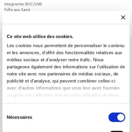
Integrierter BUC/LNB
Füße aus Sand
X-, Ku- und Ka-Band (austauschbar)
Bis zu 16 W HF-Leistung
MPAD3 – Beacon-Empfänger
Integriertes IP-Modem
Ce site web utilise des cookies.
Les cookies nous permettent de personnaliser le contenu
Fragen Sie unsere Experten
et les annonces, d'offrir des fonctionnalités relatives aux
médias sociaux et d'analyser notre trafic. Nous
Unser Expertenteam ist für Sie da.
partageons également des informations sur l'utilisation de
Schicken Sie uns Ihre Anfrage und wir werden uns bei
notre site avec nos partenaires de médias sociaux, de
Ihnen melden.
publicité et d'analyse, qui peuvent combiner celles-ci
avec d'autres informations que vous leur avez fournies
ou qu'ils ont collectées lors de votre utilisation de leurs
services.
Sélection
Nécessaires
du
consentement