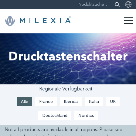
Weiter
zu
Inhalt
Drucktastenschalter
Regionale Verfügbarkeit
Alle
France
Ibérica
Italia
UK
Deutschland
Nordics
Not all products are available in all regions. Please see