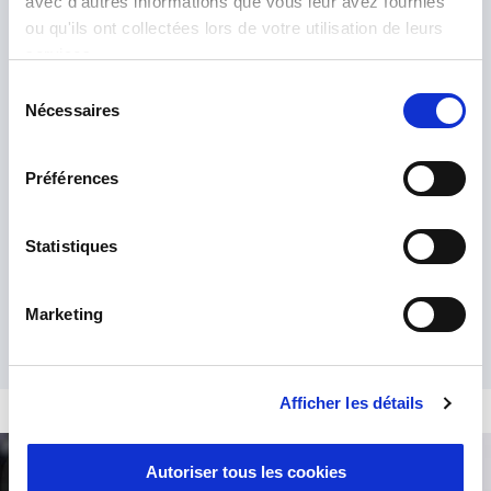
avec d'autres informations que vous leur avez fournies
ou qu'ils ont collectées lors de votre utilisation de leurs
services.
Sélection
Nécessaires
du
consentement
Ich habe die
Datenschutzrichtlinie
gelesen und akzeptiere sie.
*
Préférences
Statistiques
Marketing
Afficher les détails
Autoriser tous les cookies