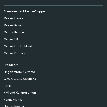
Startseite der Milexia-Gruppe
Milexia France
Milexia Italia
Mileixa Ibérica
Milexia UK
Milexia Deutschland
Milexia Nordics
Broadcast
Eingebettete Systeme
GPS & GNSS Solutions
HiRel
HMI und Komponenten
Konnektivität
Netzsicherheit