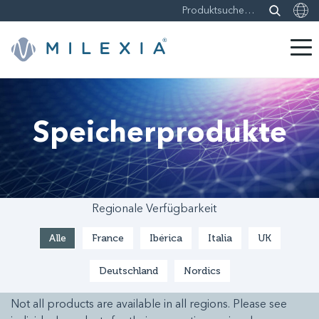
Weiter
zu
Inhalt
Speicherprodukte
Regionale Verfügbarkeit
Alle
France
Ibérica
Italia
UK
Deutschland
Nordics
Not all products are available in all regions. Please see