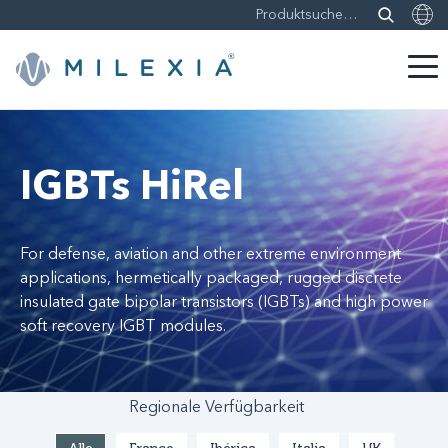
Weiter
zu
Inhalt
IGBTs HiRel
For defense, aviation and other extreme environment
applications, hermetically packaged, rugged discrete
insulated gate bipolar transistors (IGBTs) and high power
soft recovery IGBT modules.
Regionale Verfügbarkeit