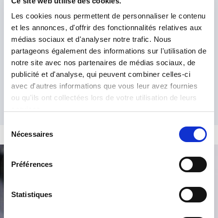
Ce site web utilise des cookies.
Les cookies nous permettent de personnaliser le contenu
et les annonces, d'offrir des fonctionnalités relatives aux
Ich habe die
Datenschutzrichtlinie
gelesen und akzeptiere sie.
*
médias sociaux et d'analyser notre trafic. Nous
partageons également des informations sur l'utilisation de
notre site avec nos partenaires de médias sociaux, de
publicité et d'analyse, qui peuvent combiner celles-ci
avec d'autres informations que vous leur avez fournies
ou qu'ils ont collectées lors de votre utilisation de leurs
services.
Sélection
Nécessaires
du
consentement
Préférences
Produktsuche
Statistiques