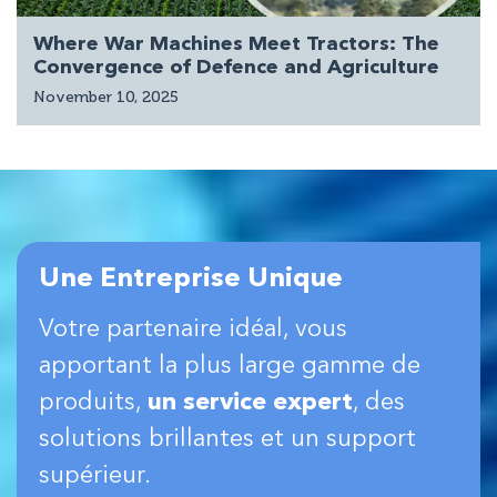
Where War Machines Meet Tractors: The
Convergence of Defence and Agriculture
November 10, 2025
Une Entreprise Unique
Votre partenaire idéal, vous
apportant la plus large gamme de
produits,
un service expert
, des
solutions brillantes et un support
supérieur.