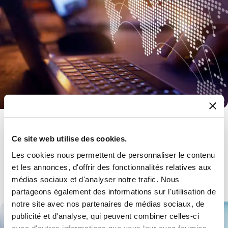
Télécomms
Ce site web utilise des cookies.
Câbles et connecteurs optiques en cuivre, baies et boîtiers,
solutions d'identification et de vidéosurveillance.
Les cookies nous permettent de personnaliser le contenu
et les annonces, d'offrir des fonctionnalités relatives aux
En savoir plus
médias sociaux et d'analyser notre trafic. Nous
partageons également des informations sur l'utilisation de
notre site avec nos partenaires de médias sociaux, de
publicité et d'analyse, qui peuvent combiner celles-ci