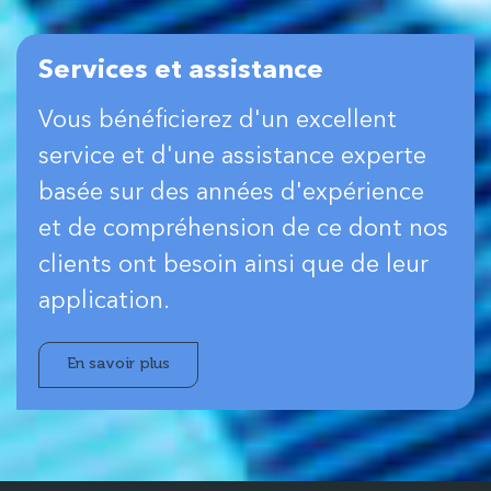
Services et assistance
Vous bénéficierez d'un excellent
service et d'une assistance experte
basée sur des années d'expérience
et de compréhension de ce dont nos
clients ont besoin ainsi que de leur
application.
En savoir plus