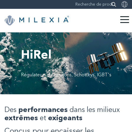
Sauter
le
contenu
HiRel
Régulateurs de tensions, Schottkys, IGBT's
Des
performances
dans les milieux
extrêmes
et
exigeants
Conçus pour encaisser les