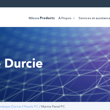
Milexia
Products
À Propos
Services et assistanc
 Durcie
matique Durcie
/
Panels PC
/ Marine Panel PC