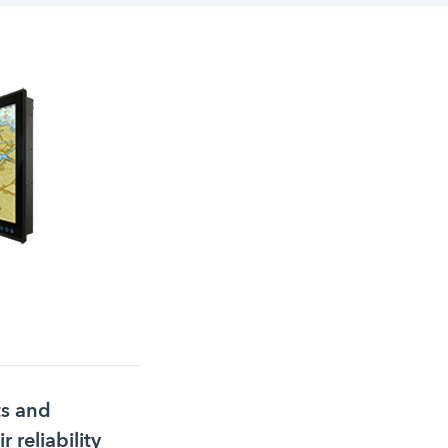
ts and
 reliability