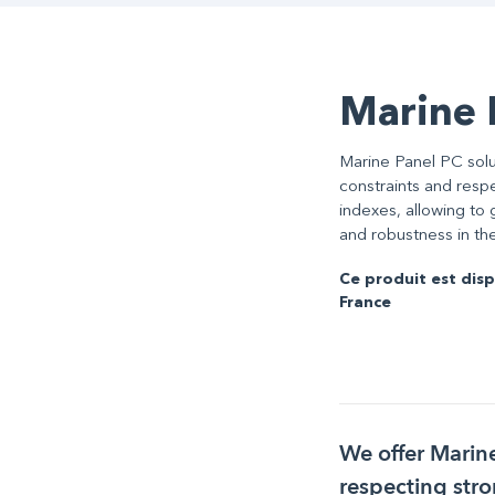
Marine 
Marine Panel PC solu
constraints and resp
indexes, allowing to g
and robustness in t
Ce produit est disp
France
We offer Marin
respecting stro