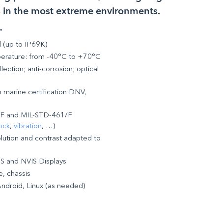
 in the most extreme environments.
″
l (up to IP69K)
erature: from -40°C to +70°C
lection; anti-corrosion; optical
 marine certification DNV,
F and MIL-STD-461/F
ock
,
vibration
, …)
olution and contrast adapted to
S and NVIS Displays
e, chassis
ndroid, Linux (as needed)