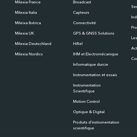
Milexia France
Broadcast
Ser
Milexia Italia
Capteurs
Ind
Mileixa Ibérica
Connectivité
Pro
Milexia UK
GPS & GNSS Solutions
Les
Milexia Deutschland
HiRel
Act
Milexia Nordics
IHM et Electromécanique
Co
Informatique durcie
Instrumentation et essais
Instrumentation
Scientifique
Motion Control
Optique & Digital
Produits d’instrumentation
scientifique