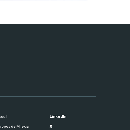
ueil
LinkedIn
ropos de Milexia
X