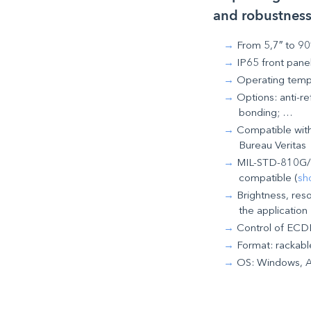
and robustness
From 5,7″ to 90
IP65 front pane
Operating temp
Options: anti-ref
bonding; …
Compatible with
Bureau Veritas
MIL-STD-810G/
compatible (
sh
Brightness, res
the application
Control of ECDI
Format: rackabl
OS: Windows, A