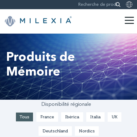
Sauter
le
contenu
Produits de
Mémoire
Disponibilité régionale
Tous
France
Ibérica
Italia
UK
Deutschland
Nordics