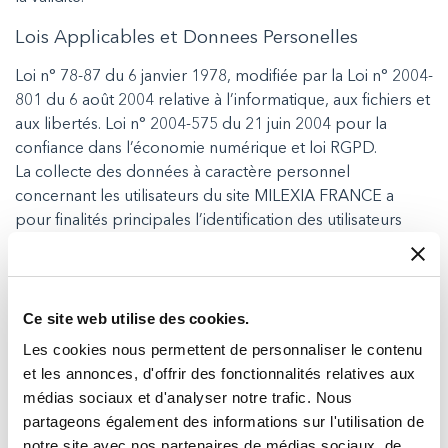
Lois Applicables et Donnees Personelles
Loi n° 78-87 du 6 janvier 1978, modifiée par la Loi n° 2004-
801 du 6 août 2004 relative à l’informatique, aux fichiers et
aux libertés. Loi n° 2004-575 du 21 juin 2004 pour la
confiance dans l’économie numérique et loi RGPD.
La collecte des données à caractère personnel
concernant les utilisateurs du site MILEXIA FRANCE a
pour finalités principales l’identification des utilisateurs
pour la fourniture des produits, des équipements et des
prestations proposés sur le site.
Les données récoltées ne sont jamais transmises à des
tiers sauf si le client a donné son consentement préalable
Ce site web utilise des cookies.
et ce sous réserve que les tiers se soient clairement
Les cookies nous permettent de personnaliser le contenu
engagés à respecter toutes les dispositions de la Loi du 6
et les annonces, d'offrir des fonctionnalités relatives aux
janvier 1978 modifiée.
médias sociaux et d'analyser notre trafic. Nous
partageons également des informations sur l'utilisation de
Cookies
notre site avec nos partenaires de médias sociaux, de