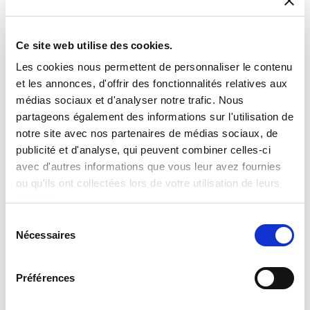
Ce site web utilise des cookies.
Les cookies nous permettent de personnaliser le contenu
et les annonces, d'offrir des fonctionnalités relatives aux
médias sociaux et d'analyser notre trafic. Nous
partageons également des informations sur l'utilisation de
notre site avec nos partenaires de médias sociaux, de
publicité et d'analyse, qui peuvent combiner celles-ci
avec d'autres informations que vous leur avez fournies
ou qu'ils ont collectées lors de votre utilisation de leurs
The Scorpion-Lite
services.
Le Scorpion-Lite de Holkirk est une antenne satellite portable légère
Sélection
et facile à déployer, idéale pour les communications mobiles.
Nécessaires
du
consentement
Préférences