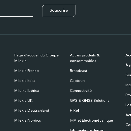
Page d'accueil du Groupe
Autres produits &
Acc
Milexia
consommables
À p
Milexia France
Broadcast
Ser
Milexia Italia
Capteurs
Ind
Mileixa Ibérica
Connectivité
Pro
Milexia UK
GPS & GNSS Solutions
Les
Milexia Deutschland
HiRel
Act
Milexia Nordics
IHM et Electromécanique
Co
Informatique durcie