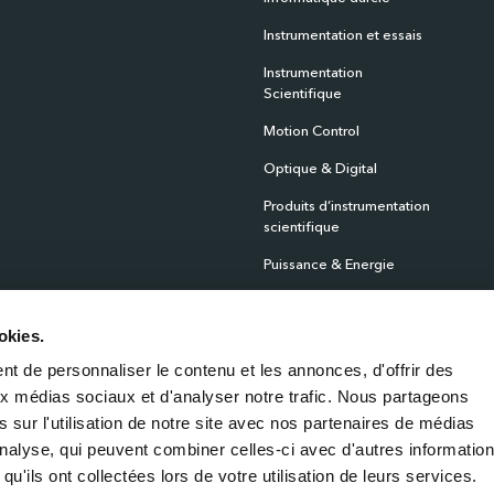
Instrumentation et essais
Instrumentation
Scientifique
Motion Control
Optique & Digital
Produits d’instrumentation
scientifique
Puissance & Energie
RF & hyperfréquences
okies.
Satcom Products
t de personnaliser le contenu et les annonces, d'offrir des
Temps – Fréquence
aux médias sociaux et d'analyser notre trafic. Nous partageons
Test & Measurement
 sur l'utilisation de notre site avec nos partenaires de médias
'analyse, qui peuvent combiner celles-ci avec d'autres informatio
qu'ils ont collectées lors de votre utilisation de leurs services.