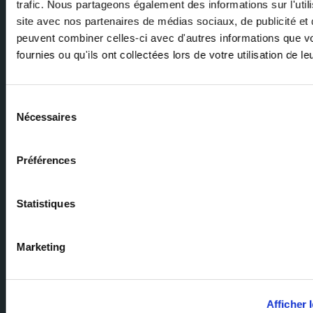
trafic. Nous partageons également des informations sur l'utili
E-mail
site avec nos partenaires de médias sociaux, de publicité et 
peuvent combiner celles-ci avec d'autres informations que v
fournies ou qu'ils ont collectées lors de votre utilisation de l
Sélection
Nécessaires
du
consentement
Demandez à nos experts
Préférences
Notre équipe d'experts est là pour vous aider. Envoyez-nous votre
Statistiques
demande et nous vous répondrons.
Page d'accueil du Groupe Milexia
Marketing
Milexia France
Milexia Italia
Mileixa Ibérica
Afficher l