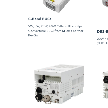
C-Band BUCs
5W, 8W, 20W, 40W C-Band Block Up-
Converters (BUC) from Milexia partner
DBS-B
RevGo
20W, 4
(BUC) f