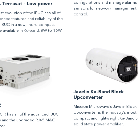
configurations and manage alarms
3 Terrasat – Low power
sensors for network management 
st evolution of the IBUC has all of
control.
nced features and reliability of the
l IBUC in a new, more compact
 available in Ku-band, 8W to 16W
Javelin Ka-Band Block
Upconverter
R
Mission Microwave’s Javelin Block
Upconverter is the industry’s most
C R has all of the advanced IBUC
compact and lightweight Ka-Band
es and the upgraded RJ45 M&C
solid state power amplifier.
or.