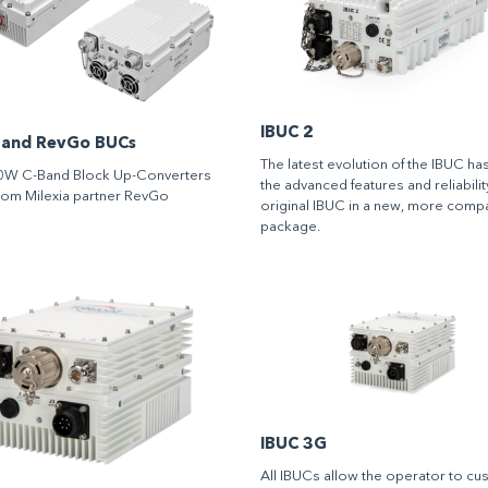
IBUC 2
and RevGo BUCs
The latest evolution of the IBUC has 
0W C-Band Block Up-Converters
the advanced features and reliabilit
rom Milexia partner RevGo
original IBUC in a new, more comp
package.
IBUC 3G
All IBUCs allow the operator to cu