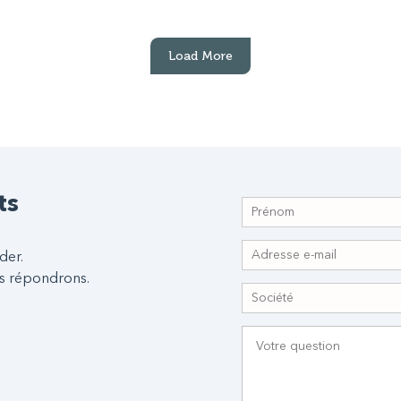
Load More
ts
der.
s répondrons.