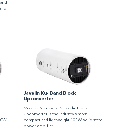
 and
and
Javelin Ku- Band Block
Upconverter
Mission Microwave’s Javelin Block
Upconverter is the industry’s most
 50W
compact and lightweight 100W solid state
power amplifier.