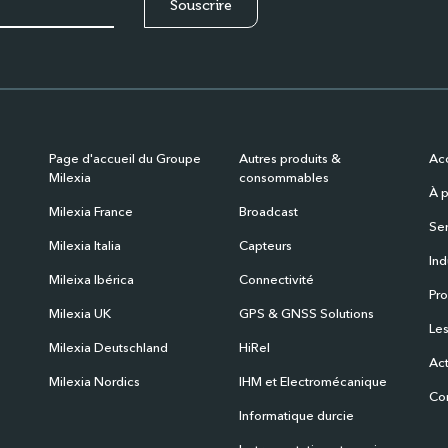
Page d'accueil du Groupe
Autres produits &
Acc
Milexia
consommables
À p
Milexia France
Broadcast
Ser
Milexia Italia
Capteurs
Ind
Mileixa Ibérica
Connectivité
Pro
Milexia UK
GPS & GNSS Solutions
Les
Milexia Deutschland
HiRel
Act
Milexia Nordics
IHM et Electromécanique
Co
Informatique durcie