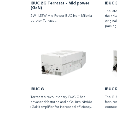
IBUC 2G Terrasat – Mid power
IBUC 
(GaN)
The late
5W-125W Mid-Power BUC from Milexia
the adva
partner Terrasat.
origina
package
IBUC G
IBUC 
Terrasat’s revolutionary IBUC G has
The IBU
advanced features and a Gallium Nitride
featur
(GaN) amplifier for increased efficiency.
connect