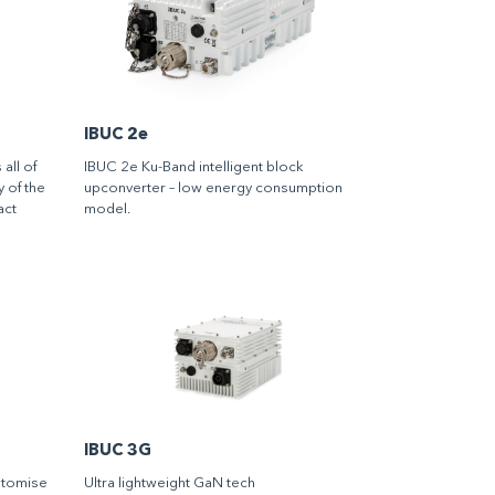
IBUC 2e
all of
IBUC 2e Ku-Band intelligent block
y of the
upconverter – low energy consumption
act
model.
IBUC 3G
stomise
Ultra lightweight GaN tech