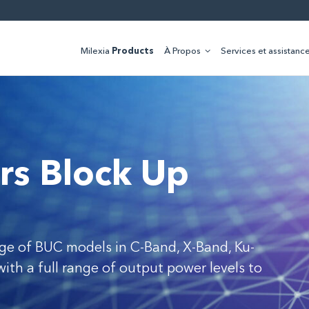
Milexia
Products
À Propos
Services et assistanc
rs Block Up
nge of BUC models in C-Band, X-Band, Ku-
th a full range of output power levels to