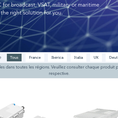
for broadcast, VSAT, military or maritime
 the right solution for you.
Tous
France
Ibérica
Italia
UK
Deut
e
es dans toutes les régions. Veuillez consulter chaque produit p
respective.