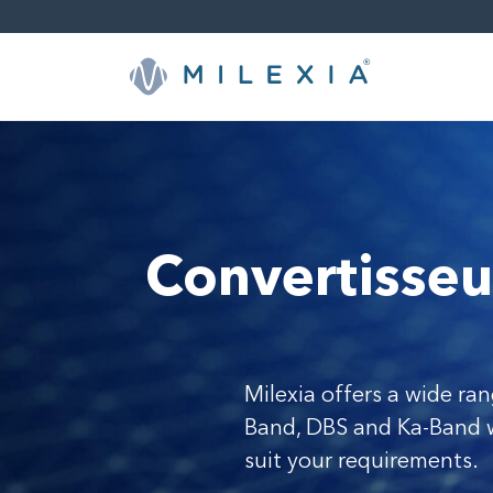
Sauter
le
contenu
Convertisseu
Milexia offers a wide ra
Band, DBS and Ka-Band wi
suit your requirements.